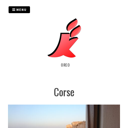
Passer
au
MENU
contenu
OREO
Corse