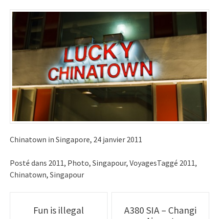
Chinatown in Singapore, 24 janvier 2011
Posté dans
2011
,
Photo
,
Singapour
,
Voyages
Taggé
2011
,
Chinatown
,
Singapour
Poste
Fun is illegal
A380 SIA – Changi