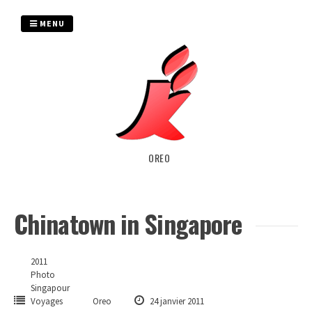
Passer
au
MENU
contenu
OREO
Chinatown in Singapore
2011
Photo
Singapour
Voyages
Oreo
24 janvier 2011