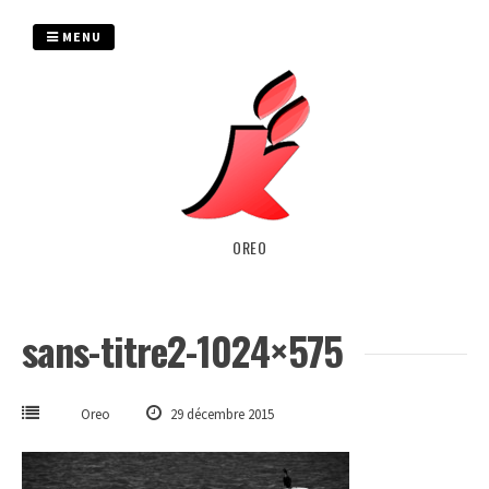
Passer
au
MENU
contenu
OREO
sans-titre2-1024×575
Oreo
29 décembre 2015