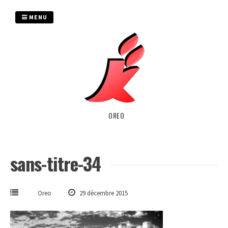
Passer
au
MENU
contenu
OREO
sans-titre-34
Oreo
29 décembre 2015