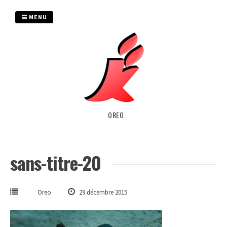
Passer
au
MENU
contenu
OREO
sans-titre-20
Oreo
29 décembre 2015