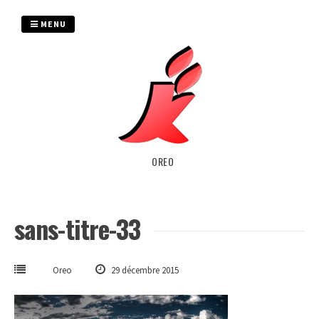
Passer
au
MENU
contenu
OREO
sans-titre-33
Oreo
29 décembre 2015