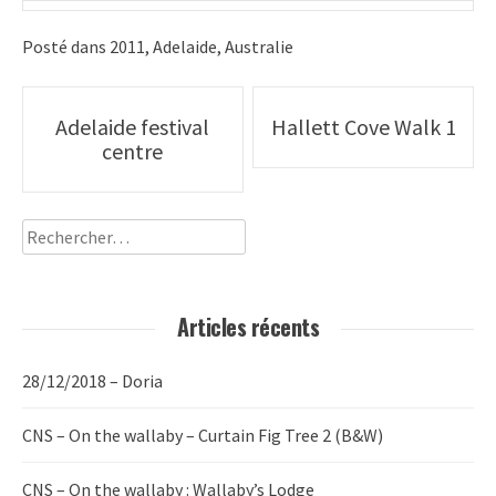
Posté dans
2011
,
Adelaide
,
Australie
Poste
Adelaide festival
Hallett Cove Walk 1
centre
navigation
Rechercher :
Articles récents
28/12/2018 – Doria
CNS – On the wallaby – Curtain Fig Tree 2 (B&W)
CNS – On the wallaby : Wallaby’s Lodge