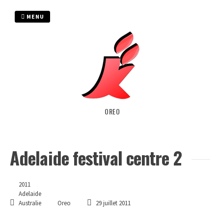
Passer
au
MENU
contenu
OREO
Adelaide festival centre 2
2011
Adelaide
Australie
Oreo
29 juillet 2011