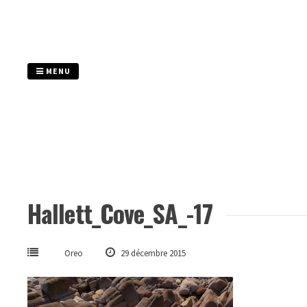
Passer
au
contenu
MENU
Hallett_Cove_SA_-17
Oreo
29 décembre 2015