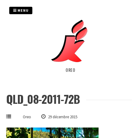
Passer
au
MENU
contenu
OREO
QLD_08-2011-72B
Oreo
29 décembre 2015