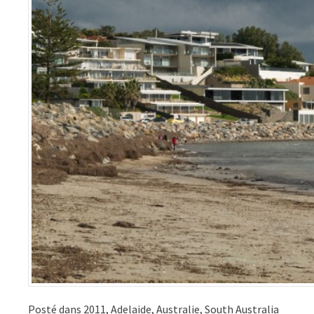
Posté dans
2011
,
Adelaide
,
Australie
,
South Australia