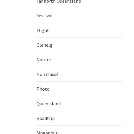
Far north Queensland
Festival
Flight
Glenelg
Nature
Non classé
Photo
Queensland
Roadtrip
Singapour