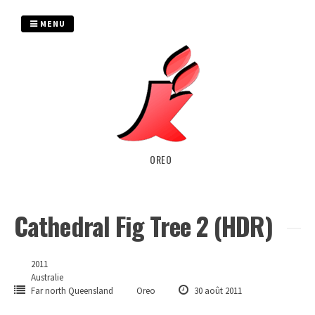
Passer
au
MENU
contenu
OREO
Cathedral Fig Tree 2 (HDR)
2011
Australie
Far north Queensland
Oreo
30 août 2011