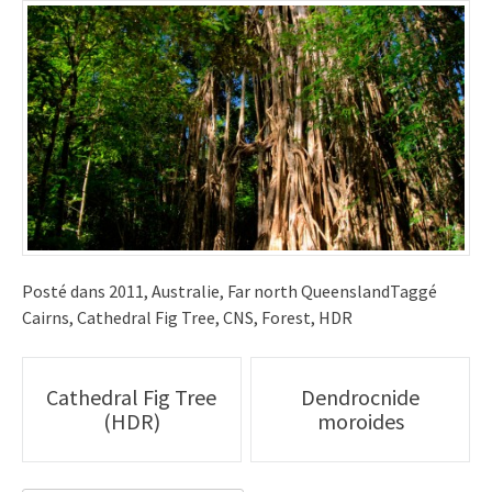
Posté dans
2011
,
Australie
,
Far north Queensland
Taggé
Cairns
,
Cathedral Fig Tree
,
CNS
,
Forest
,
HDR
Poste
Cathedral Fig Tree
Dendrocnide
(HDR)
moroides
navigation