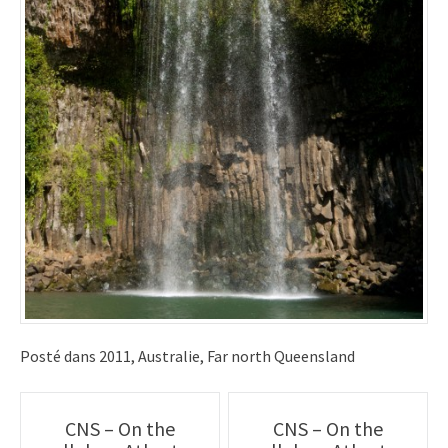
Posté dans
2011
,
Australie
,
Far north Queensland
Poste
CNS – On the
CNS – On the