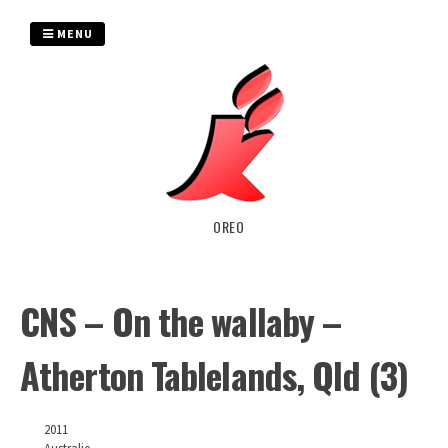
Passer
au
MENU
contenu
OREO
CNS – On the wallaby –
Atherton Tablelands, Qld (3)
2011