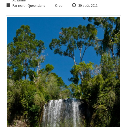
Australie
Far north Queensland
Oreo
30 août 2011