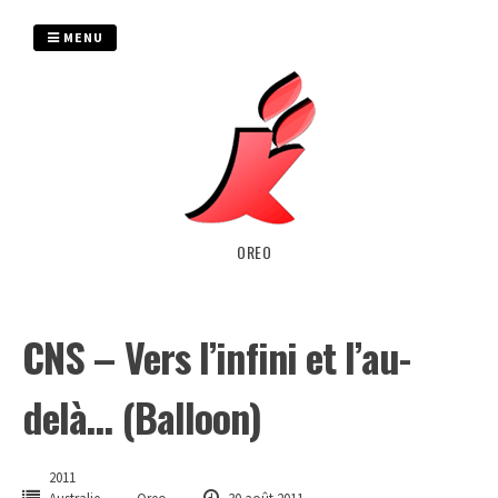
Passer
au
MENU
contenu
OREO
CNS – Vers l’infini et l’au-
delà… (Balloon)
2011